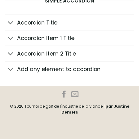
SIMPLE ACCORDION
First
name
*
Nom
*
Accordion Title
Last
Accordion Item 1 Title
name
Courriel
*
*
Accordion Item 2 Title
Add any element to accordion
Email
*
S'abonner
Subscribe
© 2026 Tournoi de golf de l'industrie de la viande |
par Justine
Demers