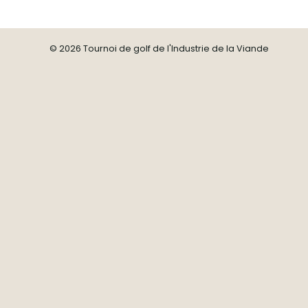
First
name
*
Nom
*
© 2026 Tournoi de golf de l'Industrie de la Viande
Last
name
Courriel
*
*
Email
*
S'abonner
Subscribe